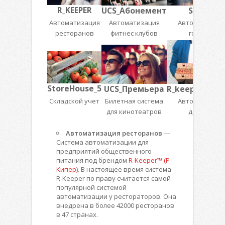
R_KEEPER
UCS_Абонемент
Shelter
Автоматизация
Автоматизация
Автоматизаци
ресторанов
фитнес клубов
гостиниц
StoreHouse_5
UCS_Премьера
R_keeper_Deli
Складской учет
Билетная система
Автоматизаци
для кинотеатров
доставки
Автоматизация ресторанов
—
Система автоматизации для
предприятий общественного
питания под брендом
R-Keeper™ (Р
Кипер)
. В настоящее время система
R-Keeper по праву считается самой
популярной системой
автоматизации у рестораторов. Она
внедрена в более 42000 ресторанов
в 47 странах.